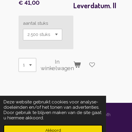
€ 41,00
Leverdatum. ||
aantal stuks
In
winkelwagen
Deze website gebruikt cookies voor analyse-
doeleinden en/of het tonen van advertenties.
Door gebruik te blijven maken van de site gaat
© 2014 - 2026 localprintservice.nl | powered by Schoth
u hiermee akkoord.
Informedia Groep bv
Powered by
JouwWeb
Akkoord