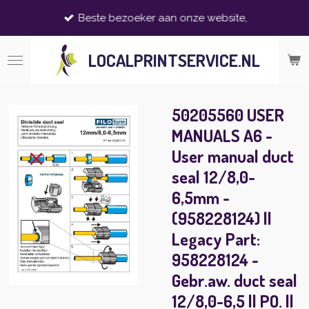
Ga
Beste bezoeker aan onze website,
direct
naar
LOCALPRINTSERVICE.NL
de
hoofdinhoud
50205560 USER
MANUALS A6 -
User manual duct
seal 12/8,0-
6,5mm -
(958228124) ||
Legacy Part:
958228124 -
Gebr.aw. duct seal
12/8,0-6,5 || PO. ||