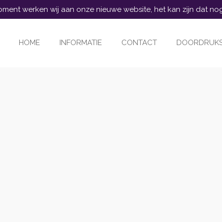
ment werken wij aan onze nieuwe website, het kan zijn dat nog n
HOME
INFORMATIE
CONTACT
DOORDRUK