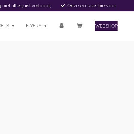
iet alles juist verloopt,
Onze excuses hiervoor.
SETS
FLYERS
WEBSHOP