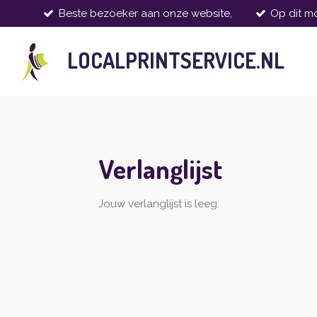
Beste bezoeker aan onze website,
Op dit mo
Ga
direct
naar
LOCALPRINTSERVICE.NL
de
hoofdinhoud
Verlanglijst
Jouw verlanglijst is leeg.