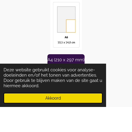
A4 (210 x 297 mm)
Deze website gebruikt cookies voor analyse-
doeleinden en/of het tonen van advertenties.
Door gebruik te blijven maken van de site gaat u
A5 (148 x 210 mm)
hiermee akkoord.
Akkoord
A6 (105 x 148 mm)