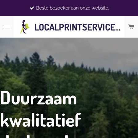
Ga
Beste bezoeker aan onze website,
direct
naar
LOCALPRINTSERVICE.NL
de
hoofdinhoud
Duurzaam
kwalitatief