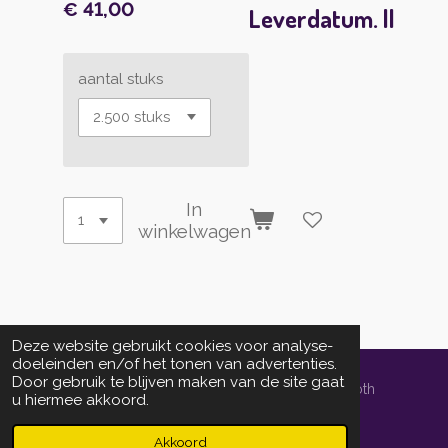
€ 41,00
Leverdatum. ||
aantal stuks
In
winkelwagen
Deze website gebruikt cookies voor analyse-
doeleinden en/of het tonen van advertenties.
Door gebruik te blijven maken van de site gaat
© 2014 - 2026 localprintservice.nl | powered by Schoth
u hiermee akkoord.
Informedia Groep bv
Powered by
JouwWeb
Akkoord