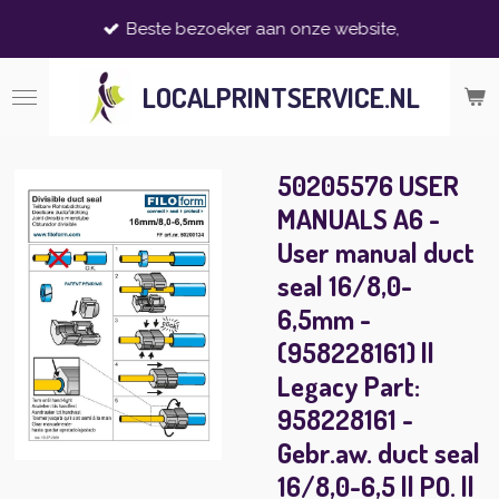
Ga
Beste bezoeker aan onze website,
direct
naar
LOCALPRINTSERVICE.NL
de
hoofdinhoud
50205576 USER
MANUALS A6 -
User manual duct
seal 16/8,0-
6,5mm -
(958228161) ||
Legacy Part:
958228161 -
Gebr.aw. duct seal
16/8,0-6,5 || PO. ||