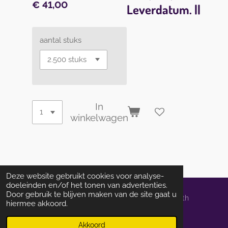
€ 41,00
Leverdatum. ||
aantal stuks
In
winkelwagen
Deze website gebruikt cookies voor analyse-
doeleinden en/of het tonen van advertenties.
Door gebruik te blijven maken van de site gaat u
© 2014 - 2026 localprintservice.nl | powered by Schoth
hiermee akkoord.
Informedia Groep bv
Powered by
JouwWeb
Akkoord