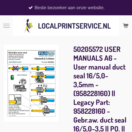
Ga
Beste bezoeker aan onze website,
direct
naar
LOCALPRINTSERVICE.NL
de
hoofdinhoud
50205572 USER
MANUALS A6 -
User manual duct
seal 16/5,0-
3,5mm -
(958228160) ||
Legacy Part:
958228160 -
Gebr.aw. duct seal
16/5,0-3,5 || PO. ||