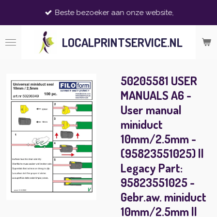
Ga
Beste bezoeker aan onze website,
direct
naar
LOCALPRINTSERVICE.NL
de
hoofdinhoud
50205581 USER
MANUALS A6 -
User manual
miniduct
10mm/2.5mm -
(95823551025) ||
Legacy Part:
95823551025 -
Gebr.aw. miniduct
10mm/2.5mm ||