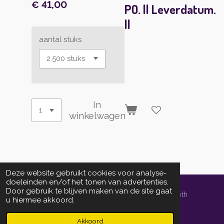
€ 41,00
PO. || Leverdatum.
||
aantal stuks
In
winkelwagen
Deze website gebruikt cookies voor analyse-
doeleinden en/of het tonen van advertenties.
Door gebruik te blijven maken van de site gaat
© 2014 - 2026 localprintservice.nl | powered by Schoth
u hiermee akkoord.
Informedia Groep bv
Powered by
JouwWeb
Akkoord