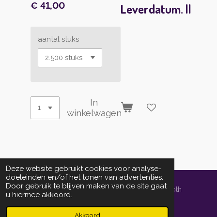
€ 41,00
Leverdatum. ||
aantal stuks
In
winkelwagen
Deze website gebruikt cookies voor analyse-
doeleinden en/of het tonen van advertenties.
Door gebruik te blijven maken van de site gaat
© 2014 - 2026 localprintservice.nl | powered by Schoth
u hiermee akkoord.
Informedia Groep bv
Powered by
JouwWeb
Akkoord