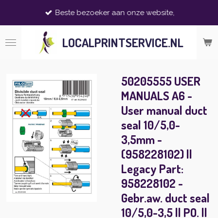
Ga
Beste bezoeker aan onze website,
direct
naar
LOCALPRINTSERVICE.NL
de
hoofdinhoud
50205555 USER
MANUALS A6 -
User manual duct
seal 10/5,0-
3,5mm -
(958228102) ||
Legacy Part:
958228102 -
Gebr.aw. duct seal
10/5,0-3,5 || PO. ||