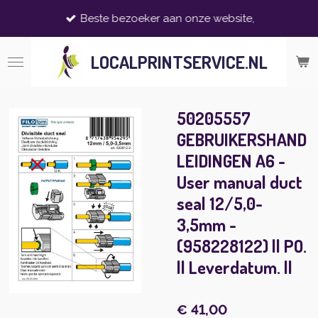
Ga
Beste bezoeker aan onze website,
direct
naar
LOCALPRINTSERVICE.NL
de
hoofdinhoud
50205557
GEBRUIKERSHAND
LEIDINGEN A6 -
User manual duct
seal 12/5,0-
3,5mm -
(958228122) || PO.
|| Leverdatum. ||
€ 41,00