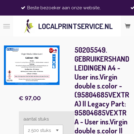
Op dit moment
Ga
ste bezoeker aan onze website,
kan zijn dat no
direct
naar
LOCALPRINTSERVICE.NL
de
hoofdinhoud
50205549.
GEBRUIKERSHAND
LEIDINGEN A4 -
User ins.Virgin
double s.color -
(95804685VEXTR
€ 97,00
A) || Legacy Part:
95804685VEXTR
aantal stuks
A - User ins.Virgin
double s.color ||