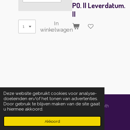
PO. || Leverdatum.
||
In
winkelwagen
Deze website gebruikt cookies voor analyse-
doeleinden en/of het tonen van advertenties.
Door gebruik te blijven maken van de site gaat
© 2014 - 2026 localprintservice.nl | powered by Schoth
u hiermee akkoord.
Informedia Groep bv
Powered by
JouwWeb
Akkoord