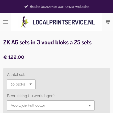
Ga
Beste bezoeker aan onze website,
direct
naar
LOCALPRINTSERVICE.NL
de
hoofdinhoud
ZK A6 sets in 3 voud bloks a 25 sets
€ 122,00
Aantal sets
Bedrukking (10 werkdagen)