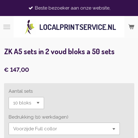
Ga
Beste bezoeker aan onze website,
direct
naar
LOCALPRINTSERVICE.NL
de
hoofdinhoud
ZK A5 sets in 2 voud bloks a 50 sets
€ 147,00
Aantal sets
Bedrukking (10 werkdagen)